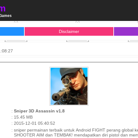
m
a Games
Disclaimer
1:08:27
:
Sniper 3D Assassin v1.8
:
15.45 MB
:
2015-12-01 05:40:52
:
sniper permainan terbaik untuk Android FIGHT perang global
SHOOTER AIM dan TEMBAK! mendapatkan diri pistol dan mem