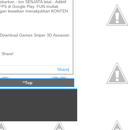
rkan - ton SENJATA letal - Adiktif
 FPS di Google Play. FUN mutlak
angan lewatkan menakjubkan KONTEN
e Download Games Sniper 3D Assassin
 Share!
Share
|
^Top