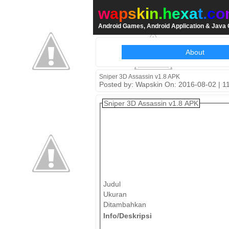
w
a
p
s
k
i
n
.
h
e
x
a
t
.
c
o
Android Games, Android Application & Jav
About
Sniper 3D Assassin v1.8 APK
Posted by: Wapskin On: 2016-08-02 | 1
Sniper 3D Assassin v1.8 APK
Judul
Ukuran
Ditambahkan
Info/Deskripsi