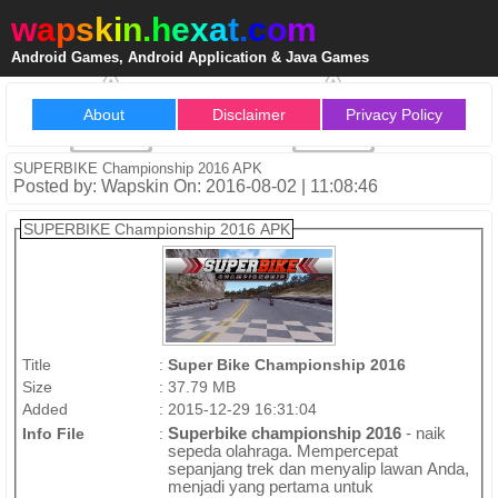
w
a
p
s
k
i
n
.
h
e
x
a
t
.
c
o
m
Android Games, Android Application & Java Games
About
Disclaimer
Privacy Policy
SUPERBIKE Championship 2016 APK
Posted by: Wapskin On: 2016-08-02 | 11:08:46
SUPERBIKE Championship 2016 APK
Title
:
Super Bike Championship 2016
Size
:
37.79 MB
Added
:
2015-12-29 16:31:04
Info File
:
Superbike championship 2016
- naik
sepeda olahraga. Mempercepat
sepanjang trek dan menyalip lawan Anda,
menjadi yang pertama untuk