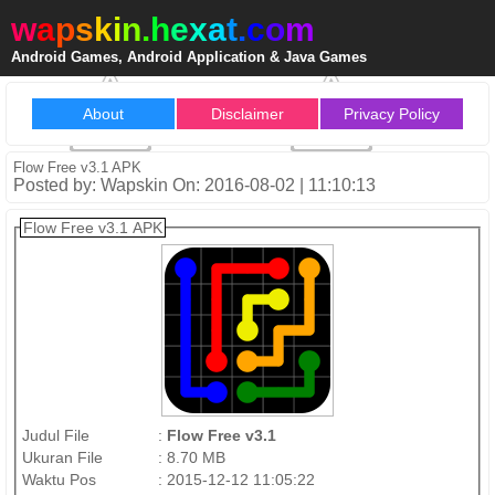
w
a
p
s
k
i
n
.
h
e
x
a
t
.
c
o
m
Android Games, Android Application & Java Games
About
Disclaimer
Privacy Policy
Flow Free v3.1 APK
Posted by: Wapskin On: 2016-08-02 | 11:10:13
Flow Free v3.1 APK
Judul File
:
Flow Free v3.1
Ukuran File
:
8.70 MB
Waktu Pos
:
2015-12-12 11:05:22