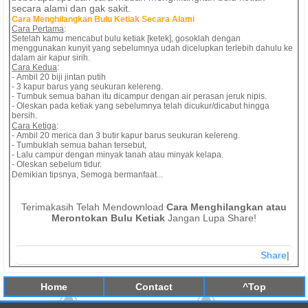
secara alami dan gak sakit.
Cara Menghilangkan Bulu Ketiak Secara Alami
Cara Pertama
:
Setelah kamu mencabut bulu ketiak [ketek], gosoklah dengan
menggunakan kunyit yang sebelumnya udah dicelupkan terlebih dahulu ke
dalam air kapur sirih.
Cara Kedua
:
- Ambil 20 biji jintan putih
- 3 kapur barus yang seukuran kelereng.
- Tumbuk semua bahan itu dicampur dengan air perasan jeruk nipis.
- Oleskan pada ketiak yang sebelumnya telah dicukur/dicabut hingga
bersih.
Cara Ketiga
:
- Ambil 20 merica dan 3 butir kapur barus seukuran kelereng.
- Tumbuklah semua bahan tersebut,
- Lalu campur dengan minyak tanah atau minyak kelapa.
- Oleskan sebelum tidur.
Demikian tipsnya, Semoga bermanfaat...
Terimakasih Telah Mendownload
Cara Menghilangkan atau
Merontokan Bulu Ketiak
Jangan Lupa Share!
Share
|
Home
Contact
^Top