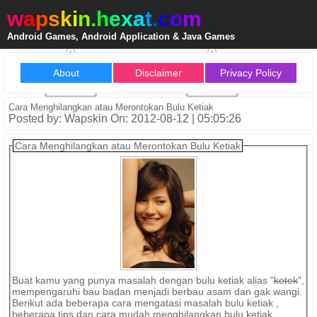
w
a
p
s
k
i
n
.
h
e
x
a
t
.
c
o
m
Android Games, Android Application & Java Games
About
Disclaimer
Privacy Policy
Cara Menghilangkan atau Merontokan Bulu Ketiak
Posted by: Wapskin On: 2012-08-12 | 05:05:26
Cara Menghilangkan atau Merontokan Bulu Ketiak
Buat kamu yang punya masalah dengan bulu ketiak alias "
ketek
",
mempengaruhi bau badan menjadi berbau asam dan gak wangi.
Berikut ada beberapa cara mengatasi masalah bulu ketiak ,
beberapa tips dan cara mudah menghilangkan bulu ketiak