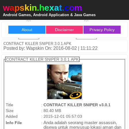
w
a
p
s
k
i
n
.
h
e
x
a
t
.
c
o
m
Android Games, Android Application & Java Games
About
Disclaimer
Privacy Policy
CONTRACT KILLER SNIPER 3.0.1 APK
Posted by: Wapskin On: 2016-08-02 | 11:11:22
CONTRACT KILLER SNIPER 3.0.1 APK
Title
:
CONTRACT KILLER SNIPER v3.0.1
Size
:
80.40 MB
Added
:
2015-12-01 05:57:03
Info File
:
Anda adalah seorang master assassin,
disewa untuk menyusup lokasi aman dan